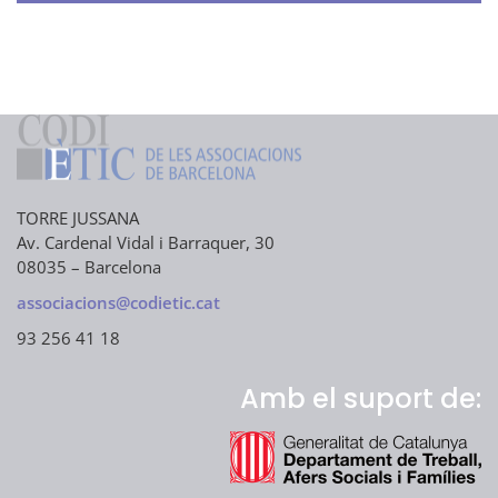
k
itt
e
e
er
d
dI
n
TORRE JUSSANA
Av. Cardenal Vidal i Barraquer, 30
08035 – Barcelona
associacions@codietic.cat
93 256 41 18
Amb el suport de: