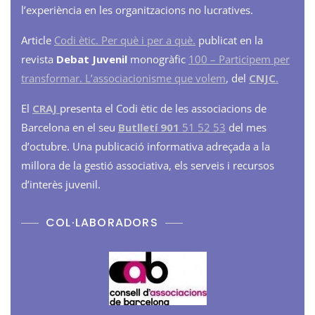
l’experiència en les organitzacions no lucratives.
Article
Codi ètic. Per què i per a què.
publicat en la
revista
Debat Juvenil
monogràfic
100 – Participem per
transformar. L’associacionisme que volem
, del
CNJC
.
El
CRAJ
presenta el Codi ètic de les associacions de
Barcelona en el seu
Butlletí 901
51 52 53
del mes
d’octubre. Una publicació informativa adreçada a la
millora de la gestió associativa, els serveis i recursos
d’interès juvenil.
COL·LABORADORS