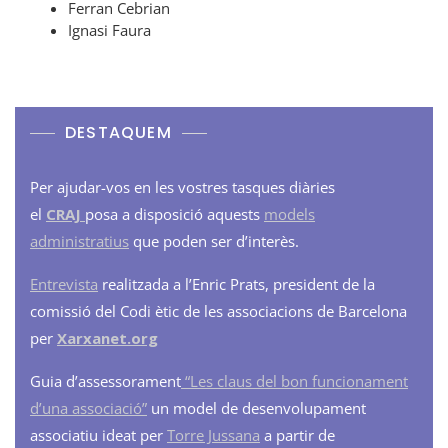
Ferran Cebrian
Ignasi Faura
DESTAQUEM
Per ajudar-vos en les vostres tasques diàries
el
CRAJ
posa a disposició aquests
models
administratius
que poden ser d’interès.
Entrevista
realitzada a l’Enric Prats, president de la
comissió del Codi ètic de les associacions de Barcelona
per
Xarxanet.org
Guia d’assessorament
“Les claus del bon funcionament
d’una associació”
un model de desenvolupament
associatiu ideat per
Torre Jussana
a partir de