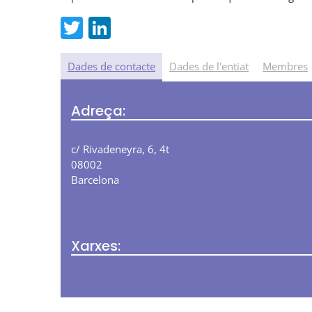
T
Li
w
n
itt
k
Dades de contacte
Dades de l'entiat
Membres
er
e
Adreça:
dI
n
c/ Rivadeneyra, 6, 4t
08002
Barcelona
Xarxes: