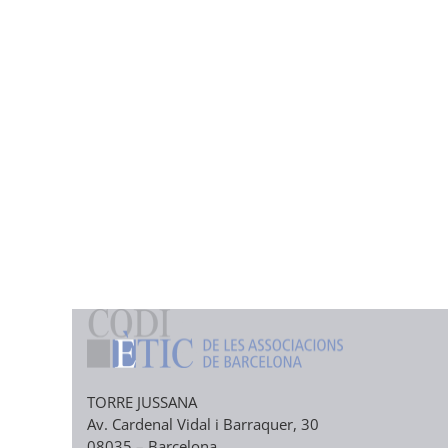
TORRE JUSSANA
Av. Cardenal Vidal i Barraquer, 30
08035 – Barcelona