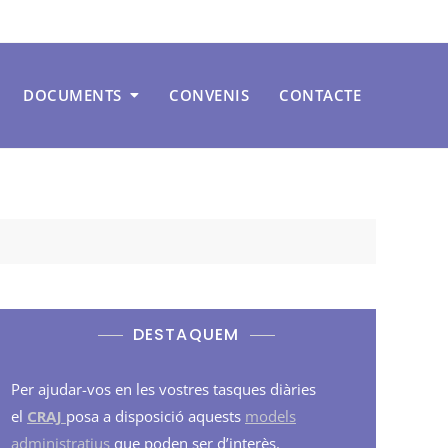
DOCUMENTS
CONVENIS
CONTACTE
DESTAQUEM
Per ajudar-vos en les vostres tasques diàries
el
CRAJ
posa a disposició aquests
models
administratius
que poden ser d’interès.