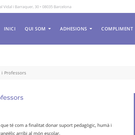
 Vidal i Barraquer, 30 • 08035 Barcelona
INICI
QUI SOM
ADHESIONS
COMPLIMENT
 i Professors
ofessors
que té com a finalitat donar suport pedagògic, humà i
angèlic arribi al món escolar.