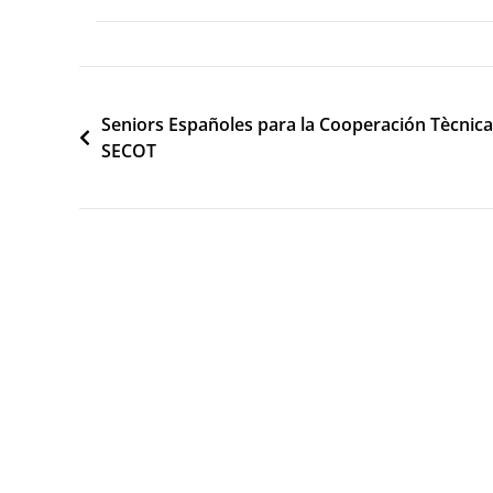
Navegació
Seniors Españoles para la Cooperación Tècnica
SECOT
d'entrades