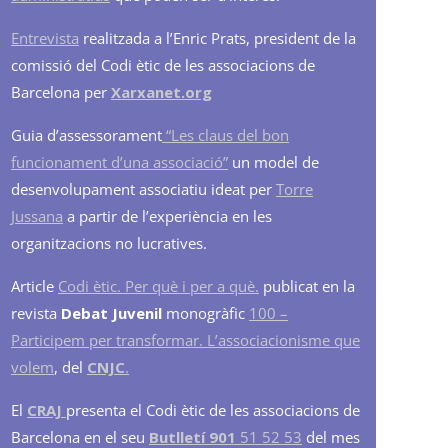
Entrevista
realitzada a l’Enric Prats, president de la
comissió del Codi ètic de les associacions de
Barcelona per
Xarxanet.org
Guia d’assessorament
“Les claus del bon
funcionament d’una associació”
un model de
desenvolupament associatiu ideat per
Torre
Jussana
a partir de l’experiència en les
organitzacions no lucratives.
Article
Codi ètic. Per què i per a què.
publicat en la
revista
Debat Juvenil
monogràfic
100 –
Participem per transformar. L’associacionisme que
volem
, del
CNJC
.
El
CRAJ
presenta el Codi ètic de les associacions de
Barcelona en el seu
Butlletí 901
51 52 53
del mes