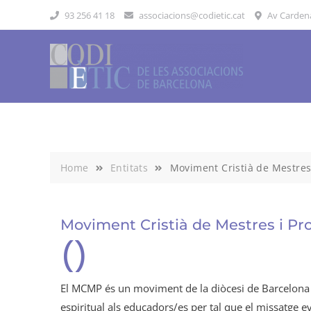
Skip
93 256 41 18
associacions@codietic.cat
Av Cardenal
to
content
Home
Entitats
Moviment Cristià de Mestres
Moviment Cristià de Mestres i Pr
()
El MCMP és un moviment de la diòcesi de Barcelona 
espiritual als educadors/es per tal que el missatge ev