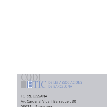
TORRE JUSSANA
Av. Cardenal Vidal i Barraquer, 30
08035 – Barcelona