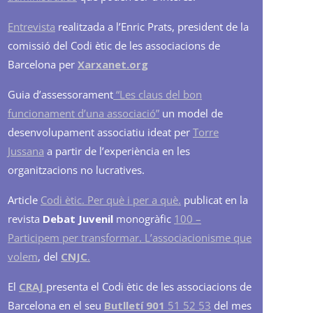
Entrevista
realitzada a l’Enric Prats, president de la
comissió del Codi ètic de les associacions de
Barcelona per
Xarxanet.org
Guia d’assessorament
“Les claus del bon
funcionament d’una associació”
un model de
desenvolupament associatiu ideat per
Torre
Jussana
a partir de l’experiència en les
organitzacions no lucratives.
Article
Codi ètic. Per què i per a què.
publicat en la
revista
Debat Juvenil
monogràfic
100 –
Participem per transformar. L’associacionisme que
volem
, del
CNJC
.
El
CRAJ
presenta el Codi ètic de les associacions de
Barcelona en el seu
Butlletí 901
51 52 53
del mes