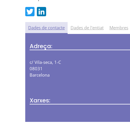
T
Li
w
n
itt
k
Dades de contacte
Dades de l'entiat
Membres
er
e
Adreça:
dI
n
c/ Vila-seca, 1-C
08031
Barcelona
Xarxes: