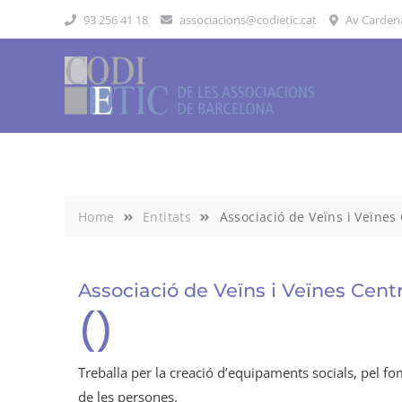
Skip
93 256 41 18
associacions@codietic.cat
Av Cardenal
to
content
Home
Entitats
Associació de Veïns i Veïnes
Associació de Veïns i Veïnes Cent
()
Treballa per la creació d’equipaments socials, pel fom
de les persones.