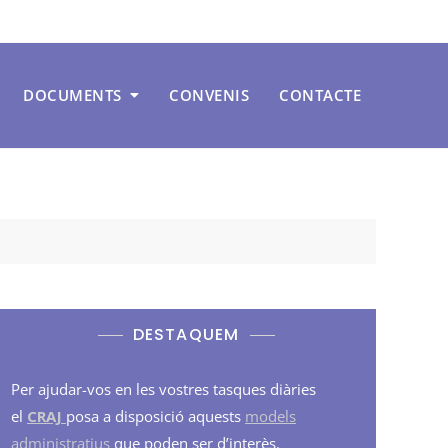
DOCUMENTS
CONVENIS
CONTACTE
DESTAQUEM
Per ajudar-vos en les vostres tasques diàries
el
CRAJ
posa a disposició aquests
models
administratius
que poden ser d’interès.