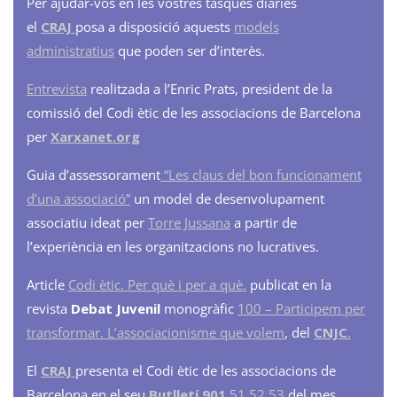
Per ajudar-vos en les vostres tasques diàries
el
CRAJ
posa a disposició aquests
models
administratius
que poden ser d’interès.
Entrevista
realitzada a l’Enric Prats, president de la
comissió del Codi ètic de les associacions de Barcelona
per
Xarxanet.org
Guia d’assessorament
“Les claus del bon funcionament
d’una associació”
un model de desenvolupament
associatiu ideat per
Torre Jussana
a partir de
l’experiència en les organitzacions no lucratives.
Article
Codi ètic. Per què i per a què.
publicat en la
revista
Debat Juvenil
monogràfic
100 – Participem per
transformar. L’associacionisme que volem
, del
CNJC
.
El
CRAJ
presenta el Codi ètic de les associacions de
Barcelona en el seu
Butlletí 901
51 52 53
del mes