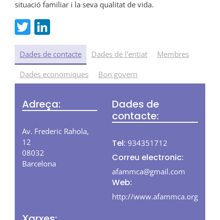
situació familiar i la seva qualitat de vida.
T
Li
w
n
itt
k
Dades de contacte
Dades de l'entiat
Membres
er
e
Dades economiques
Bon govern
dI
n
Adreça:
Dades de
contacte:
Av. Frederic Rahola,
12
Tel:
934351712
08032
Correu electronic:
Barcelona
afammca@gmail.com
Web:
http://www.afammca.org
Xarxes: