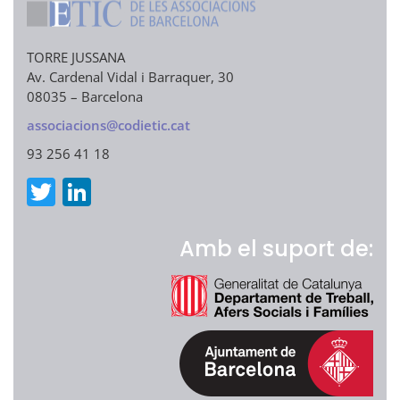
dI
n
TORRE JUSSANA
Av. Cardenal Vidal i Barraquer, 30
08035 – Barcelona
associacions@codietic.cat
93 256 41 18
T
Li
w
n
it
k
Amb el suport de:
te
e
r
dI
n