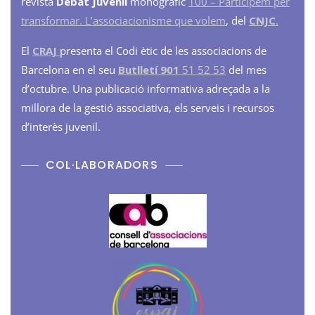
revista
Debat Juvenil
monogràfic
100 – Participem per
transformar. L’associacionisme que volem
, del
CNJC
.
El
CRAJ
presenta el Codi ètic de les associacions de
Barcelona en el seu
Butlletí 901
51 52 53
del mes
d’octubre. Una publicació informativa adreçada a la
millora de la gestió associativa, els serveis i recursos
d’interès juvenil.
COL·LABORADORS