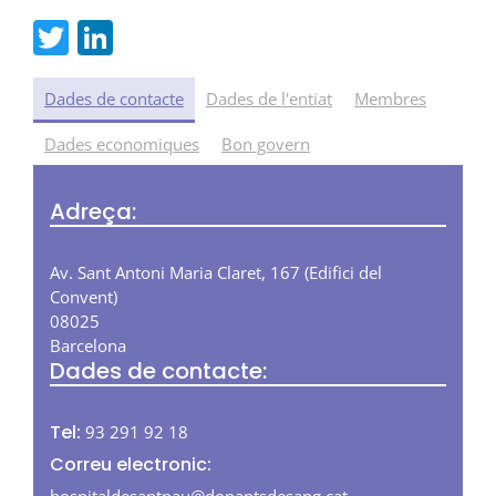
T
Li
w
n
itt
k
Dades de contacte
Dades de l'entiat
Membres
er
e
Dades economiques
Bon govern
dI
n
Adreça:
Av. Sant Antoni Maria Claret, 167 (Edifici del
Convent)
08025
Barcelona
Dades de contacte:
Tel:
93 291 92 18
Correu electronic:
hospitaldesantpau@donantsdesang.cat