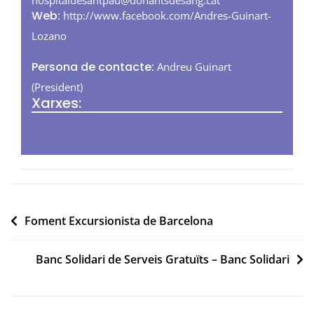
Web:
http://www.facebook.com/Andres-Guinart-
Lozano
Persona de contacte:
Andreu Guinart
(President)
Xarxes:
Navegació
Foment Excursionista de Barcelona
d'entrades
Banc Solidari de Serveis Gratuïts – Banc Solidari