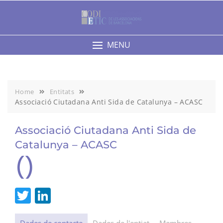
Skip
to
content
MENU
Home
Entitats
Associació Ciutadana Anti Sida de Catalunya – ACASC
Associació Ciutadana Anti Sida de
Catalunya – ACASC
()
T
Li
w
n
Dades de contacte
Dades de l'entiat
Membres