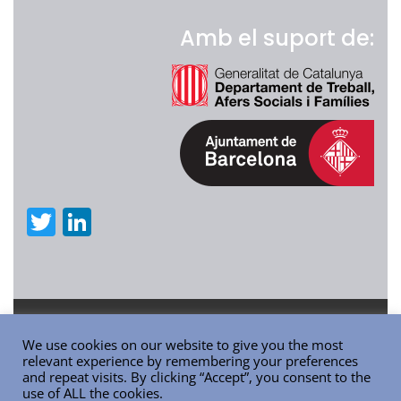
w
n
it
k
Amb el suport de:
te
e
r
dI
n
T
Li
w
n
it
k
te
e
r
dI
Contacte
Política de privadesa
We use cookies on our website to give you the most
n
Política de cookies
relevant experience by remembering your preferences
and repeat visits. By clicking “Accept”, you consent to the
Copyright © 2020 Codi ètic de les Associacions de
use of ALL the cookies.