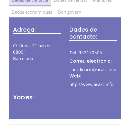
itt
k
er
e
Dades economiques
Bon govern
dI
n
Adreça:
Dades de
contacte:
C/ Lluna, 11 baixos
08001
Tel:
933170505
Barcelona
Correu electronic:
coordinacio@acasc.info
Web:
http://www.acasc.info
Xarxes: