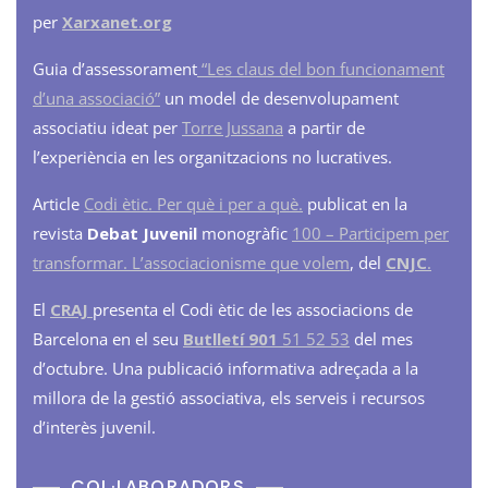
per
Xarxanet.org
Guia d’assessorament
“Les claus del bon funcionament
d’una associació”
un model de desenvolupament
associatiu ideat per
Torre Jussana
a partir de
l’experiència en les organitzacions no lucratives.
Article
Codi ètic. Per què i per a què.
publicat en la
revista
Debat Juvenil
monogràfic
100 – Participem per
transformar. L’associacionisme que volem
, del
CNJC
.
El
CRAJ
presenta el Codi ètic de les associacions de
Barcelona en el seu
Butlletí 901
51 52 53
del mes
d’octubre. Una publicació informativa adreçada a la
millora de la gestió associativa, els serveis i recursos
d’interès juvenil.
COL·LABORADORS