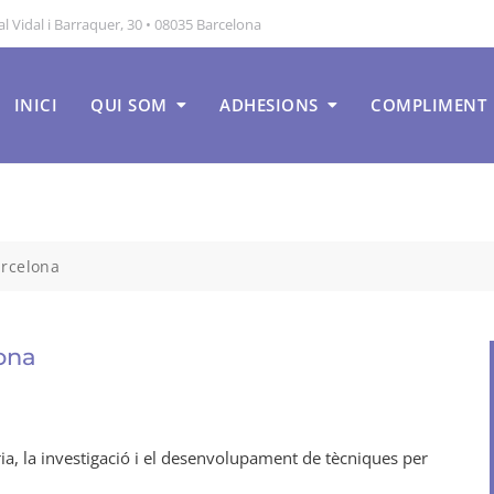
 Vidal i Barraquer, 30 • 08035 Barcelona
INICI
QUI SOM
ADHESIONS
COMPLIMENT
arcelona
ona
ria, la investigació i el desenvolupament de tècniques per