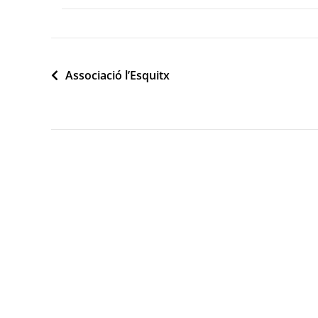
Navegació
Associació l’Esquitx
d'entrades