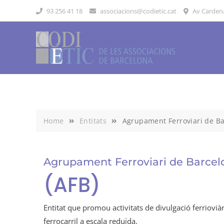
Skip
93 256 41 18
associacions@codietic.cat
Av Cardenal
to
content
Home
Entitats
Agrupament Ferroviari de B
Agrupament Ferroviari de Barcel
(AFB)
Entitat que promou activitats de divulgació ferriovià
ferrocarril a escala reduïda.