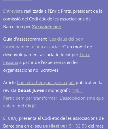
Entrevista
realitzada a l’Enric Prats, president de la
comissió del Codi ètic de les associacions de
Barcelona per
Xarxanet.org
Guia d’assessorament
“Les claus del bon
funcionament d’una associació”
un model de
desenvolupament associatiu ideat per
Torre
Jussana
a partir de l’experiència en les
organitzacions no lucratives.
Article
Codi ètic. Per què i per a què.
publicat en la
revista
Debat Juvenil
monogràfic
100 –
Participem per transformar. L’associacionisme que
volem
, del
CNJC
.
El
CRAJ
presenta el Codi ètic de les associacions de
Barcelona en el seu
Butlletí 901
51 52 53
del mes