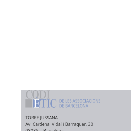
TORRE JUSSANA
Av. Cardenal Vidal i Barraquer, 30
08035 – Barcelona