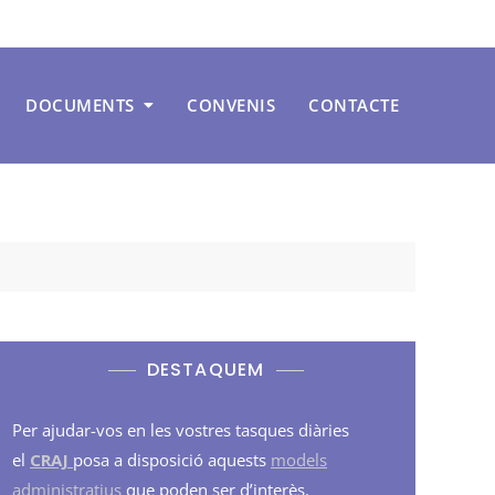
DOCUMENTS
CONVENIS
CONTACTE
DESTAQUEM
Per ajudar-vos en les vostres tasques diàries
el
CRAJ
posa a disposició aquests
models
administratius
que poden ser d’interès.