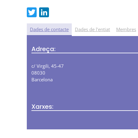
T
Li
w
n
itt
k
Dades de contacte
Dades de l'entiat
Membres
er
e
Adreça:
dI
n
c/ Virgili, 45-47
08030
Barcelona
Xarxes: