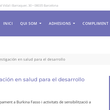
 Vidal i Barraquer, 30 • 08035 Barcelona
INICI
QUI SOM
ADHESIONS
COMPLIMENT
estigación en salud para el desarrollo
ación en salud para el desarrollo
pament a Burkina Fasso i activitats de sensibilització a