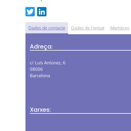
T
Li
w
n
itt
k
Dades de contacte
Dades de l'entiat
Membres
er
e
Adreça:
dI
n
c/ Luís Antúnez, 6
08006
Barcelona
Xarxes: