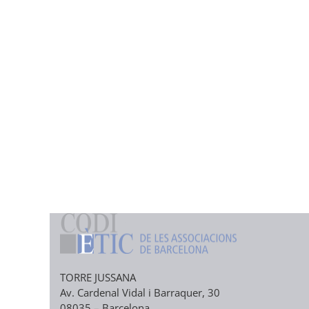
TORRE JUSSANA
Av. Cardenal Vidal i Barraquer, 30
08035 – Barcelona