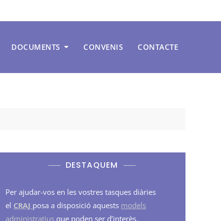
DOCUMENTS
CONVENIS
CONTACTE
DESTAQUEM
Per ajudar-vos en les vostres tasques diàries
el
CRAJ
posa a disposició aquests
models
administratius
que poden ser d’interès.