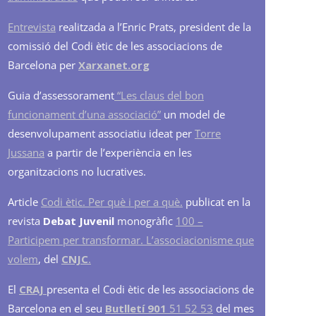
Entrevista
realitzada a l’Enric Prats, president de la
comissió del Codi ètic de les associacions de
Barcelona per
Xarxanet.org
Guia d’assessorament
“Les claus del bon
funcionament d’una associació”
un model de
desenvolupament associatiu ideat per
Torre
Jussana
a partir de l’experiència en les
organitzacions no lucratives.
Article
Codi ètic. Per què i per a què.
publicat en la
revista
Debat Juvenil
monogràfic
100 –
Participem per transformar. L’associacionisme que
volem
, del
CNJC
.
El
CRAJ
presenta el Codi ètic de les associacions de
Barcelona en el seu
Butlletí 901
51 52 53
del mes