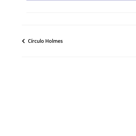
Navegació
Círculo Holmes
d'entrades