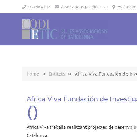
Skip
93 256 41 18
associacions@codietic.cat
Av Cardenal
to
content
Home
Entitats
Africa Viva Fundación de Inv
Africa Viva Fundación de Investig
()
Àfrica Viva treballa realitzant projectes de desenvolu
Catalunya.